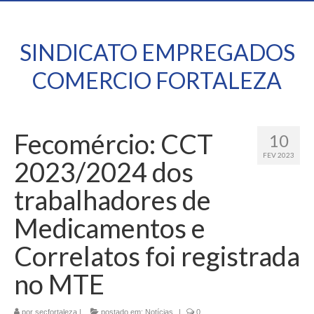
SINDICATO EMPREGADOS
COMERCIO FORTALEZA
Fecomércio: CCT
10
FEV 2023
2023/2024 dos
trabalhadores de
Medicamentos e
Correlatos foi registrada
no MTE
por
secfortaleza
|
postado em:
Notícias
|
0