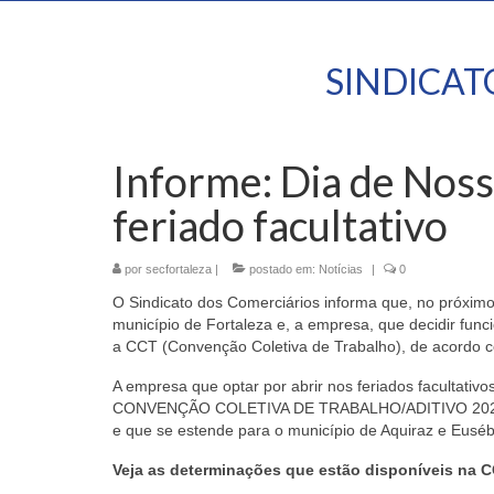
SINDICA
Informe: Dia de Nos
feriado facultativo
por
secfortaleza
|
postado em:
Notícias
|
0
O Sindicato dos Comerciários informa que, no próximo
município de Fortaleza e, a empresa, que decidir funci
a CCT (Convenção Coletiva de Trabalho), de acordo c
A empresa que optar por abrir nos feriados facultativo
CONVENÇÃO COLETIVA DE TRABALHO/ADITIVO 2023, lem
e que se estende para o município de Aquiraz e Euséb
Veja as determinações que estão disponíveis na C