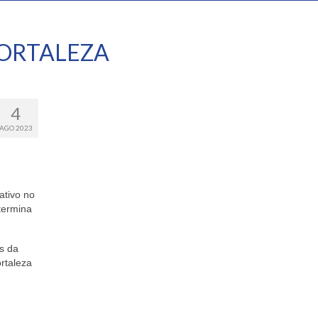
ORTALEZA
4
AGO 2023
ativo no
etermina
es da
rtaleza