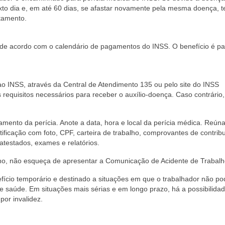
exto dia e, em até 60 dias, se afastar novamente pela mesma doença, t
stamento.
 de acordo com o calendário de pagamentos do INSS. O benefício é p
 ao INSS, através da Central de Atendimento 135 ou pelo site do INSS
os requisitos necessários para receber o auxílio-doença. Caso contrário
ento da perícia. Anote a data, hora e local da perícia médica. Reúna
icação com foto, CPF, carteira de trabalho, comprovantes de contrib
testados, exames e relatórios.
lho, não esqueça de apresentar a Comunicação de Acidente de Trabalh
fício temporário e destinado a situações em que o trabalhador não po
e saúde. Em situações mais sérias e em longo prazo, há a possibilida
por invalidez.