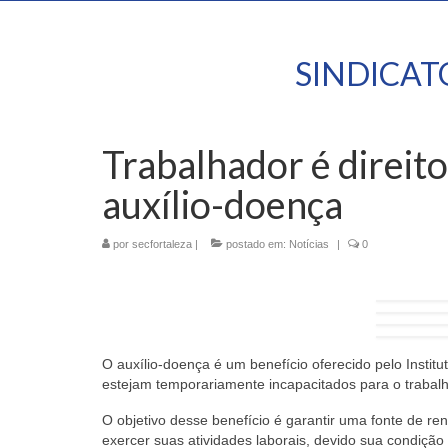
SINDICA
Trabalhador é direit
auxílio-doença
por
secfortaleza
|
postado em:
Notícias
|
0
O auxílio-doença é um benefício oferecido pelo Institu
estejam temporariamente incapacitados para o trabal
O objetivo desse benefício é garantir uma fonte de re
exercer suas atividades laborais, devido sua condição