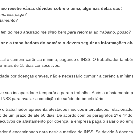
dico recebe várias dúvidas sobre o tema, algumas delas são:
 empresa paga?
astamento?
 fim do meu atestado me sinto bem para retornar ao trabalho, posso?
dor e a trabalhadora do comércio devem seguir as informações ab
Social e cumprir carência mínima, pagando o INSS. O trabalhador tamb
or mais de 15 dias consecutivos.
idade por doenças graves, não é necessário cumprir a carência mínim
ve sua incapacidade temporária para o trabalho. Após o afastamento 
INSS para avaliar a condição de saúde do beneficiário.
 o trabalhador apresenta atestados médicos intercalados, relacionado
de um prazo de até 60 dias. De acordo com os parágrafos 2º e 4º do 
nsecutivos de afastamento por doença, a empresa paga o salário ao em
hador é encaminhado para perícia médica do INSS. Se devido à doença,