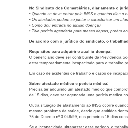
No Sindicato dos Comerciários, diariamente o jurí
• Quando se deve entrar pelo INSS e quantos dias a
• Os atestados podem se juntar e caracterizar um af
• Como dou entrada no auxílio doença?
• Tive perícia agendada para meses depois, porém ao
De acordo com o jurídico do sindicato, o trabalha
Requisitos para adquirir o auxílio-doença:
O beneficiário deve ser contribuinte da Previdência 
estar temporariamente incapacitado para o trabalho p
Em caso de acidentes de trabalho e casos de incapac
Sobre atestado médico e perícia médica:
Precisa ter adquirido um atestado médico que compro
de 15 dias, deve ser agendada uma perícia médica no 
Outra situação de afastamento ao INSS ocorre quando
mesmo problema de saúde, desde que emitidos dentro 
75 do Decreto nº 3.048/99, nos primeiros 15 dias co
Se a incapacidade ultrapassar esse período, o trabal