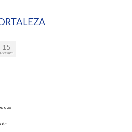
ORTALEZA
15
AGO 2023
es que
o de