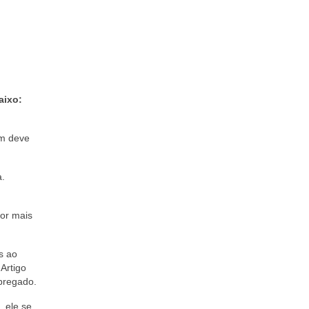
aixo:
ém deve
a.
por mais
s ao
Artigo
pregado.
 ele se