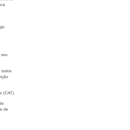
erá
ago
, seu
 todos
uição
o (CAT).
de
de de