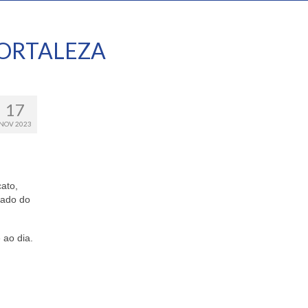
ORTALEZA
17
NOV 2023
ato,
tado do
 ao dia.