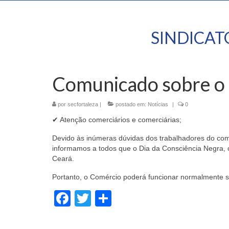
SINDICA
Comunicado sobre o 
por
secfortaleza
|
postado em:
Notícias
|
0
✔ Atenção comerciários e comerciárias;
Devido às inúmeras dúvidas dos trabalhadores do com
informamos a todos que o Dia da Consciência Negra,
Ceará.
Portanto, o Comércio poderá funcionar normalmente se
Facebook
Twitter
Share