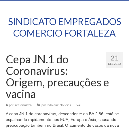
SINDICATO EMPREGADOS
COMERCIO FORTALEZA
Cepa JN.1 do
21
DEZ 2023
Coronavírus:
Origem, precauções e
vacina
por
secfortaleza
|
postado em:
Notícias
|
0
A cepa JN.1 do coronavírus, descendente da BA.2.86, está se
espalhando rapidamente nos EUA, Europa e Ásia, causando
preocupação também no Brasil. O aumento de casos da nova