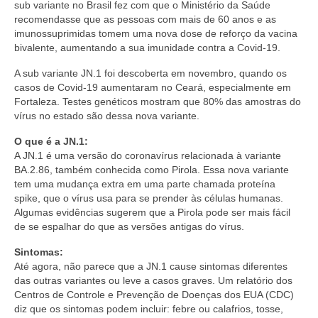
sub variante no Brasil fez com que o Ministério da Saúde
recomendasse que as pessoas com mais de 60 anos e as
imunossuprimidas tomem uma nova dose de reforço da vacina
bivalente, aumentando a sua imunidade contra a Covid-19.
A sub variante JN.1 foi descoberta em novembro, quando os
casos de Covid-19 aumentaram no Ceará, especialmente em
Fortaleza. Testes genéticos mostram que 80% das amostras do
vírus no estado são dessa nova variante.
O que é a JN.1:
A JN.1 é uma versão do coronavírus relacionada à variante
BA.2.86, também conhecida como Pirola. Essa nova variante
tem uma mudança extra em uma parte chamada proteína
spike, que o vírus usa para se prender às células humanas.
Algumas evidências sugerem que a Pirola pode ser mais fácil
de se espalhar do que as versões antigas do vírus.
Sintomas:
Até agora, não parece que a JN.1 cause sintomas diferentes
das outras variantes ou leve a casos graves. Um relatório dos
Centros de Controle e Prevenção de Doenças dos EUA (CDC)
diz que os sintomas podem incluir: febre ou calafrios, tosse,