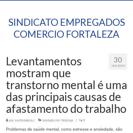
SINDICATO EMPREGADOS
COMERCIO FORTALEZA
Levantamentos
30
JAN 2024
mostram que
transtorno mental é uma
das principais causas de
afastamento do trabalho
por
secfortaleza
|
postado em:
Notícias
|
0
Problemas de saúde mental, como estresse e ansiedade, são