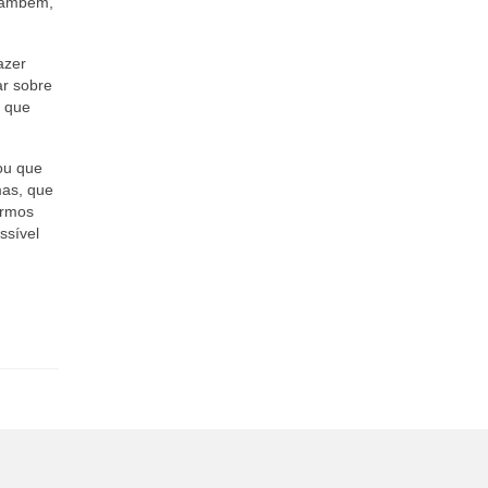
 também,
azer
ar sobre
u que
tou que
mas, que
armos
ssível