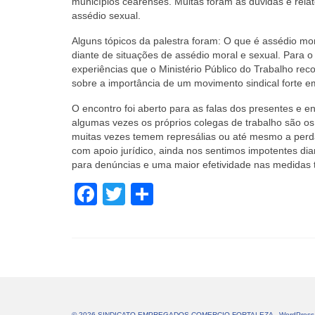
municípios cearenses. Muitas foram as dúvidas e rel
assédio sexual.
Alguns tópicos da palestra foram: O que é assédio mor
diante de situações de assédio moral e sexual. Para o
experiências que o Ministério Público do Trabalho re
sobre a importância de um movimento sindical forte em
O encontro foi aberto para as falas dos presentes e en
algumas vezes os próprios colegas de trabalho são os
muitas vezes temem represálias ou até mesmo a per
com apoio jurídico, ainda nos sentimos impotentes di
para denúncias e uma maior efetividade nas medidas to
Facebook
Twitter
Share
© 2026 SINDICATO EMPREGADOS COMERCIO FORTALEZA - WordPress