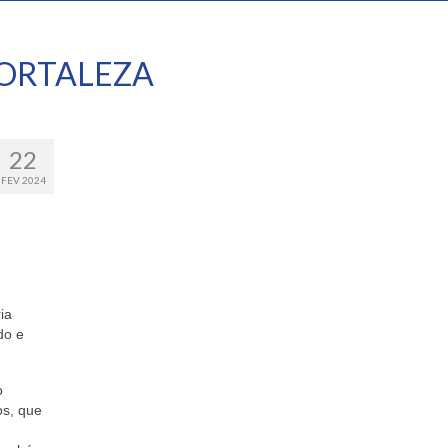
ORTALEZA
22
FEV 2024
ia
do e
o
os, que