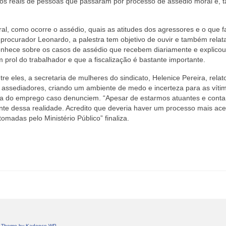
atos reais de pessoas que passaram por processo de assédio moral e,
al, como ocorre o assédio, quais as atitudes dos agressores e o que f
 procurador Leonardo, a palestra tem objetivo de ouvir e também relat
conhece sobre os casos de assédio que recebem diariamente e explico
 prol do trabalhador e que a fiscalização é bastante importante.
tre eles, a secretaria de mulheres do sindicato, Helenice Pereira, rela
 assediadores, criando um ambiente de medo e incerteza para as víti
da do emprego caso denunciem. “Apesar de estarmos atuantes e cont
ante dessa realidade. Acredito que deveria haver um processo mais ace
madas pelo Ministério Público” finaliza.
 Theme by
Kadence WP