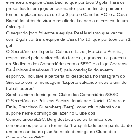
e venceu a equipe Casa Bachá, que pontuou 3 gols. Para os
presentes foi um jogo emocionante, pois no fim do primeiro
tempo, o placar estava de 3 a 0 para o Canelas F.C. e a Casa
Bachá foi atrás de virar o resultado, ficando a diferença de um
único gol.
O segundo jogo foi entre a equipe Real Matismo que venceu
com 2 gols contra a equipe da Casa Pio 10, que pontuou com 1
gol.
O Secretário de Esporte, Cultura e Lazer, Marciano Pereira,
responsável pela realização do torneio, agradeceu a parceria
do Sindicato dos Comerciários com o SESC e a Liga Cearense
De Árbitros Amadores (Licaf) pela condução do evento
esportivo. Inclusive a parceria foi destacada no Instagram do
Sindicato com a mensagem “Esporte salvando vidas e unindo
trabalhadores”.
Samba anima domingo no Clube dos Comerciários/SESC
O Secretário de Politicas Sociais, Igualdade Racial, Gênero e
Etnia, Francisco Gutemberg (Berg), conduziu o plantão de
suporte neste domingo de lazer no Clube dos
Comerciários/SESC. Berg destaca que as famílias dos
comerciários puderam ter muita “tranquilidade acompanhada de
um bom samba no plantão neste domingo no Clube dos
Comerciários/SESC”.