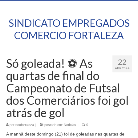
SINDICATO EMPREGADOS
COMERCIO FORTALEZA
Só goleada! ⚽ As
22
ABR 2024
quartas de final do
Campeonato de Futsal
dos Comerciários foi gol
atrás de gol
por
secfortaleza
|
postado em:
Notícias
|
0
A manhã deste domingo (21) foi de goleadas nas quartas de