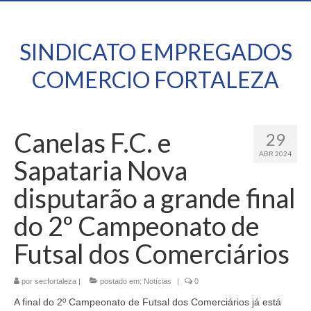
SINDICATO EMPREGADOS
COMERCIO FORTALEZA
Canelas F.C. e
29
ABR 2024
Sapataria Nova
disputarão a grande final
do 2º Campeonato de
Futsal dos Comerciários
por
secfortaleza
|
postado em:
Notícias
|
0
A final do 2º Campeonato de Futsal dos Comerciários já está