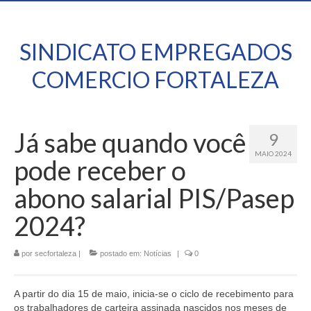
SINDICATO EMPREGADOS
COMERCIO FORTALEZA
Já sabe quando você
9
MAIO 2024
pode receber o
abono salarial PIS/Pasep
2024?
por
secfortaleza
|
postado em:
Notícias
|
0
A partir do dia 15 de maio, inicia-se o ciclo de recebimento para
os trabalhadores de carteira assinada nascidos nos meses de