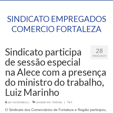
SINDICATO EMPREGADOS
COMERCIO FORTALEZA
Sindicato participa
28
MAIO 2024
de sessão especial
na Alece com a presença
do ministro do trabalho,
Luiz Marinho
por
secfortaleza
|
postado em:
Notícias
|
0
O Sindicato dos Comerciários de Fortaleza e Região participou,