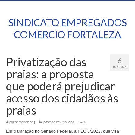
SINDICATO EMPREGADOS
COMERCIO FORTALEZA
Privatização das
6
JUN 2024
praias: a proposta
que poderá prejudicar
acesso dos cidadãos às
praias
por
secfortaleza
|
postado em:
Notícias
|
0
Em tramitação no Senado Federal, a PEC 3/2022, que visa