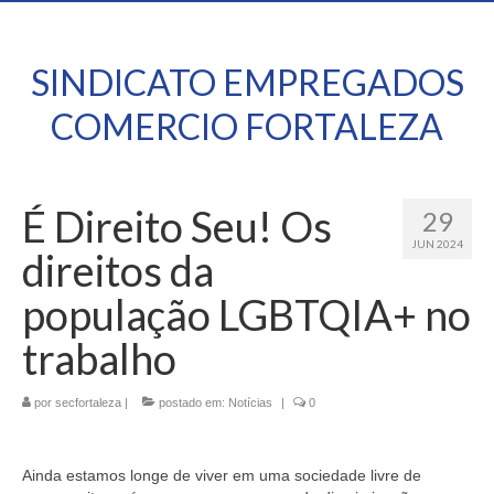
SINDICATO EMPREGADOS
COMERCIO FORTALEZA
É Direito Seu! Os
29
JUN 2024
direitos da
população LGBTQIA+ no
trabalho
por
secfortaleza
|
postado em:
Notícias
|
0
Ainda estamos longe de viver em uma sociedade livre de