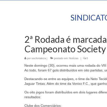
SINDICA
2ª Rodada é marcada 
Campeonato Society 
por
secfortaleza
|
postado em:
Notícias
|
0
Neste domingo (30), ocorreu mais uma rodada do VIII 
Ao todo, foram 67 gols distribuídos em oito partidas, 
Destacando-se entre as equipes, o time da Neto Teci
Jaguar Tintas. Além do time da Vonixx F.C., que ganh
Os oito jogos foram distribuídos em dois lugares dife
resultados:
Clube dos Comerciários: