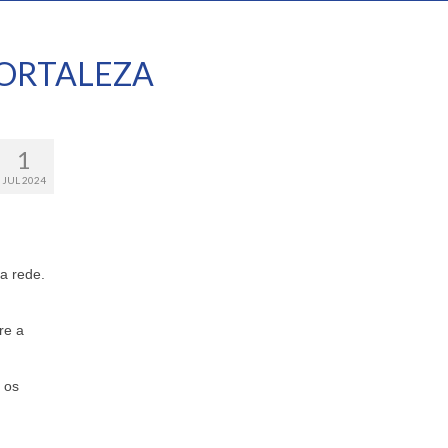
ORTALEZA
1
JUL 2024
a rede.
re a
 os