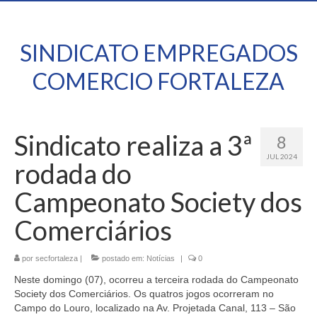
SINDICATO EMPREGADOS
COMERCIO FORTALEZA
Sindicato realiza a 3ª
8
JUL 2024
rodada do
Campeonato Society dos
Comerciários
por
secfortaleza
|
postado em:
Notícias
|
0
Neste domingo (07), ocorreu a terceira rodada do Campeonato
Society dos Comerciários. Os quatros jogos ocorreram no
Campo do Louro, localizado na Av. Projetada Canal, 113 – São