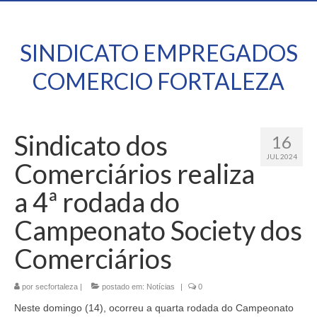
SINDICATO EMPREGADOS
COMERCIO FORTALEZA
Sindicato dos
16
JUL 2024
Comerciários realiza
a 4ª rodada do
Campeonato Society dos
Comerciários
por
secfortaleza
|
postado em:
Notícias
|
0
Neste domingo (14), ocorreu a quarta rodada do Campeonato