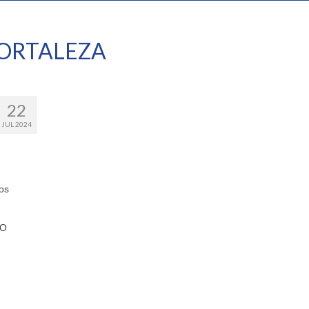
ORTALEZA
22
JUL 2024
os
 O