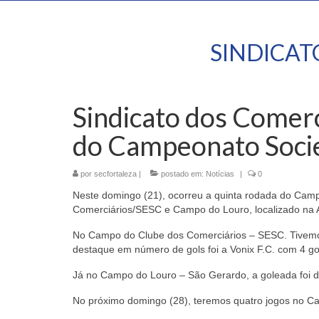
SINDICA
Sindicato dos Comerci
do Campeonato Socie
por
secfortaleza
|
postado em:
Notícias
|
0
Neste domingo (21), ocorreu a quinta rodada do Camp
Comerciários/SESC e Campo do Louro, localizado na A
No Campo do Clube dos Comerciários – SESC. Tivemos 
destaque em número de gols foi a Vonix F.C. com 4 gol
Já no Campo do Louro – São Gerardo, a goleada foi d
No próximo domingo (28), teremos quatro jogos no C