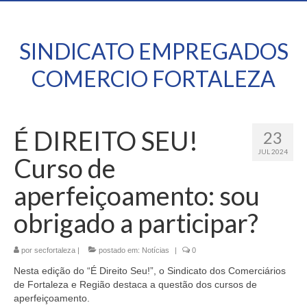
SINDICATO EMPREGADOS
COMERCIO FORTALEZA
É DIREITO SEU!
23
JUL 2024
Curso de
aperfeiçoamento: sou
obrigado a participar?
por
secfortaleza
|
postado em:
Notícias
|
0
Nesta edição do “É Direito Seu!”, o Sindicato dos Comerciários
de Fortaleza e Região destaca a questão dos cursos de
aperfeiçoamento.