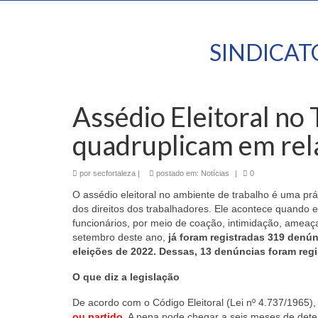
SINDICA
Assédio Eleitoral no
quadruplicam em rela
por
secfortaleza
|
postado em:
Notícias
|
0
O assédio eleitoral no ambiente de trabalho é uma pr
dos direitos dos trabalhadores. Ele acontece quando e
funcionários, por meio de coação, intimidação, ameaç
setembro deste ano,
já foram registradas 319 denú
eleições de 2022. Dessas, 13 denúncias foram regi
O que diz a legislação
De acordo com o Código Eleitoral (Lei nº 4.737/1965)
ou partido
. A pena pode chegar a seis meses de dete