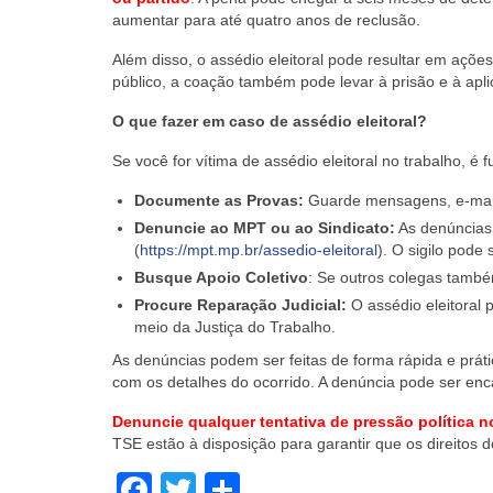
aumentar para até quatro anos de reclusão.
Além disso, o assédio eleitoral pode resultar em açõe
público, a coação também pode levar à prisão e à apl
O que fazer em caso de assédio eleitoral?
Se você for vítima de assédio eleitoral no trabalho, é
Documente as Provas:
Guarde mensagens, e-mail
Denuncie ao MPT ou ao Sindicato:
As denúncias 
(
https://mpt.mp.br/assedio-eleitoral
). O sigilo pode 
Busque Apoio Coletivo
: Se outros colegas també
Procure Reparação Judicial:
O assédio eleitoral 
meio da Justiça do Trabalho.
As denúncias podem ser feitas de forma rápida e práti
com os detalhes do ocorrido. A denúncia pode ser enca
Denuncie qualquer tentativa de pressão política n
TSE estão à disposição para garantir que os direitos 
Facebook
Twitter
Share