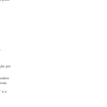
r
o
ção por
ulário
rais.
T e o