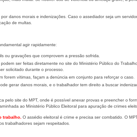
s por danos morais e indenizações. Caso o assediador seja um servido
icação de multas.
 fundamental agir rapidamente:
s ou gravações que comprovem a pressão sofrida.
podem ser feitas diretamente no site do Ministério Público do Trabalh
ser solicitado durante o processo.
m forem vítimas, façam a denúncia em conjunto para reforçar o caso.
pode gerar danos morais, e o trabalhador tem direito a buscar indeniza
ca pelo site do MPT, onde é possível anexar provas e preencher o form
minhada ao Ministério Público Eleitoral para apuração de crimes eleito
o trabalho.
O assédio eleitoral é crime e precisa ser combatido. O MP
dos trabalhadores sejam respeitados.