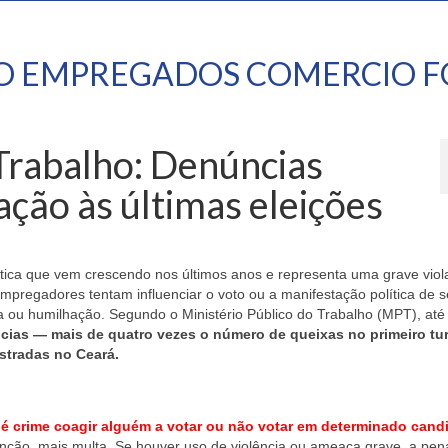
TO EMPREGADOS COMERCIO F
 Trabalho: Denúncias
ção às últimas eleições
ática que vem crescendo nos últimos anos e representa uma grave vio
mpregadores tentam influenciar o voto ou a manifestação política de 
a ou humilhação. Segundo o Ministério Público do Trabalho (MPT), até
ncias — mais de quatro vezes o número de queixas no primeiro tu
stradas no Ceará.
,
é crime coagir alguém a votar ou não votar em determinado cand
nção, mais multa. Se houver uso de violência ou ameaça grave, a pe