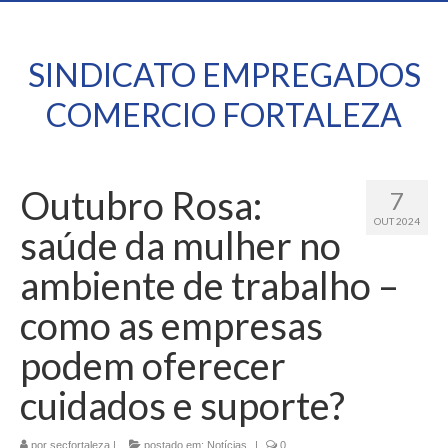
SINDICATO EMPREGADOS
COMERCIO FORTALEZA
Outubro Rosa:
7
OUT 2024
saúde da mulher no
ambiente de trabalho –
como as empresas
podem oferecer
cuidados e suporte?
por
secfortaleza
|
postado em:
Notícias
|
0