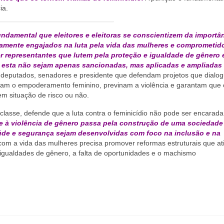
ia.
undamental que eleitores e eleitoras se conscientizem da importâ
iramente engajados na luta pela vida das mulheres e comprometi
er representantes que lutem pela proteção e igualdade de gênero 
o esta não sejam apenas sancionadas, mas aplicadas e ampliadas
, deputados, senadores e presidente que defendam projetos que dialo
am o empoderamento feminino, previnam a violência e garantam que 
em situação de risco ou não.
lasse, defende que a luta contra o feminicídio não pode ser encarad
 à violência de gênero passa pela construção de uma sociedade
saúde e segurança sejam desenvolvidas com foco na inclusão e na
m a vida das mulheres precisa promover reformas estruturais que at
sigualdades de gênero, a falta de oportunidades e o machismo