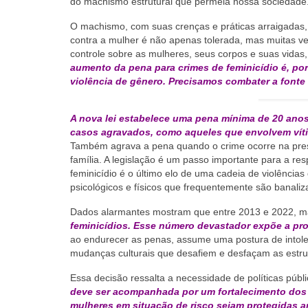
do machismo estrutural que permeia nossa sociedade
O machismo, com suas crenças e práticas arraigadas,
contra a mulher é não apenas tolerada, mas muitas vez
controle sobre as mulheres, seus corpos e suas vidas
aumento da pena para crimes de feminicídio é, por
violência de gênero. Precisamos combater a fonte
A nova lei estabelece uma pena mínima de 20 ano
casos agravados, como aqueles que envolvem víti
Também agrava a pena quando o crime ocorre na pres
família. A legislação é um passo importante para a r
feminicídio é o último elo de uma cadeia de violênci
psicológicos e físicos que frequentemente são banaliz
Dados alarmantes mostram que entre 2013 e 2022, m
feminicídios. Esse número devastador expõe a pro
ao endurecer as penas, assume uma postura de intoler
mudanças culturais que desafiem e desfaçam as estrut
Essa decisão ressalta a necessidade de políticas públ
deve ser acompanhada por um fortalecimento dos 
mulheres em situação de risco sejam protegidas an