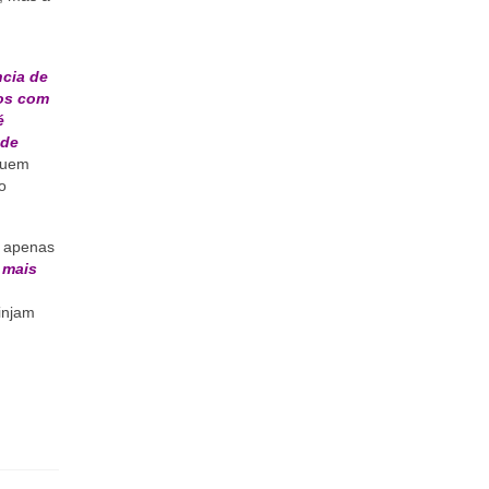
ncia de
dos com
é
 de
guem
o
a apenas
 mais
injam