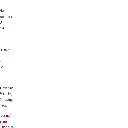
cia
imenta o
O
r a
os em
.
a
 o
os como
Estado,
ão exige
res.
va lei
e as
, mas a