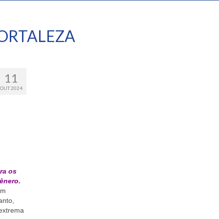
ORTALEZA
11
OUT 2024
ra os
gênero.
em
anto,
 extrema