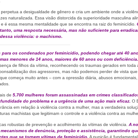
.
 perpetua a desigualdade de gênero e cria um ambiente onde a violên
es naturalizada. Essa visão distorcida da superioridade masculina al
, e é essa mesma mentalidade que se encontra na raiz do feminicídio.
tanto, uma resposta necessária, mas não suficiente para erradica
 dessa violência: o machismo.
s para os condenados por feminicídio, podendo chegar até 40 an
mas menores de 14 anos, maiores de 60 anos ou com deficiência
ença de filhos da vítima, reconhecendo os traumas gerados em toda 
esponsabilização dos agressores, mas não podemos perder de vista que
as que começa muito antes – com a opressão diária, abusos emocionais,
ados.
ais de
5.700 mulheres foram assassinadas em crimes classificad
fundidade do problema e a urgência de uma ação mais eficaz.
O 
ância em relação à violência contra a mulher, mas a verdadeira soluç
uras machistas que legitimam o controle e a violência contra as mulhe
icas robustas de prevenção e acolhimento às vítimas de violência.
A no
mecanismos de denúncia, proteção e assistência, garantindo qu
tes que se tornem vítimas de feminicídio.
A punição é fundamental