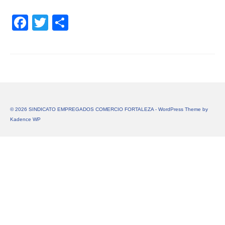
Facebook
Twitter
Share
© 2026 SINDICATO EMPREGADOS COMERCIO FORTALEZA - WordPress Theme by
Kadence WP