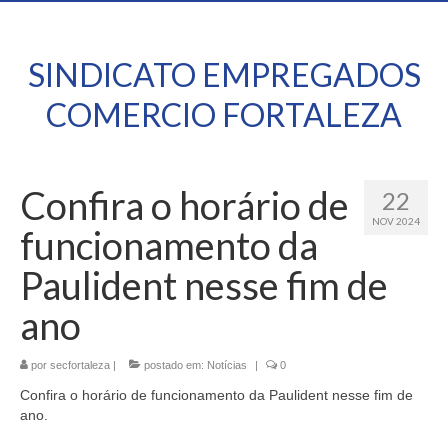
SINDICATO EMPREGADOS
COMERCIO FORTALEZA
Confira o horário de
22
NOV 2024
funcionamento da
Paulident nesse fim de
ano
por
secfortaleza
|
postado em:
Notícias
|
0
Confira o horário de funcionamento da Paulident nesse fim de
ano.