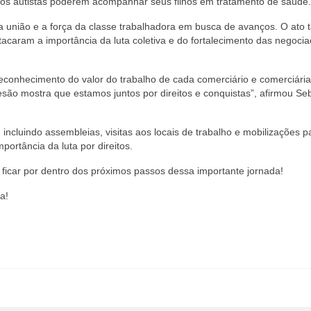
ilhos autistas poderem acompanhar seus filhos em tratamento de saúde.
 a união e a força da classe trabalhadora em busca de avanços. O at
tacaram a importância da luta coletiva e do fortalecimento das negoci
conhecimento do valor do trabalho de cada comerciário e comerciári
são mostra que estamos juntos por direitos e conquistas”, afirmou Se
ncluindo assembleias, visitas aos locais de trabalho e mobilizações p
ortância da luta por direitos.
 ficar por dentro dos próximos passos dessa importante jornada!
a!