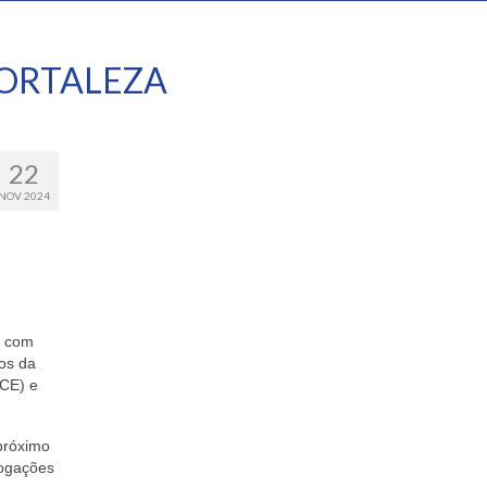
ORTALEZA
22
NOV 2024
5 com
os da
ACE) e
 próximo
logações