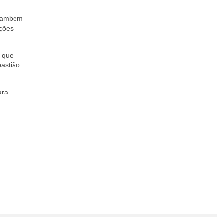
o também
ações
a que
bastião
ara