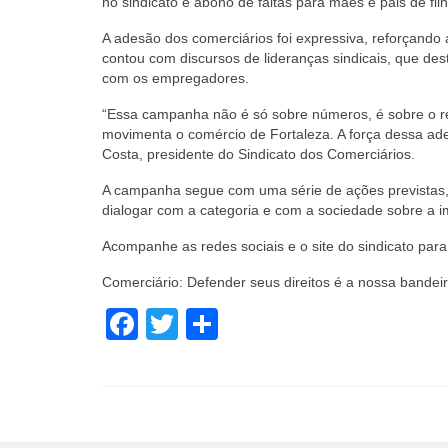
no sindicato e abono de faltas para mães e pais de f
A adesão dos comerciários foi expressiva, reforçando
contou com discursos de lideranças sindicais, que des
com os empregadores.
“Essa campanha não é só sobre números, é sobre o re
movimenta o comércio de Fortaleza. A força dessa ade
Costa, presidente do Sindicato dos Comerciários.
A campanha segue com uma série de ações previstas, i
dialogar com a categoria e com a sociedade sobre a imp
Acompanhe as redes sociais e o site do sindicato para
Comerciário: Defender seus direitos é a nossa bandeir
Facebook
Twitter
Share