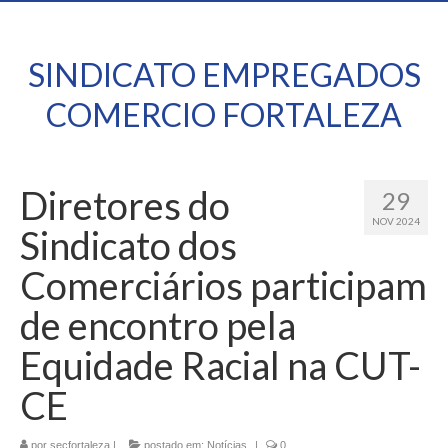
SINDICATO EMPREGADOS
COMERCIO FORTALEZA
Diretores do
29
NOV 2024
Sindicato dos
Comerciários participam
de encontro pela
Equidade Racial na CUT-
CE
por
secfortaleza
|
postado em:
Notícias
|
0