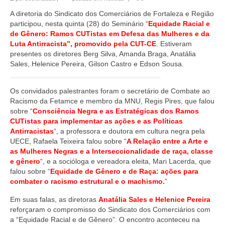
A diretoria do Sindicato dos Comerciários de Fortaleza e Região
participou, nesta quinta (28) do Seminário “
Equidade Racial e
de Gênero: Ramos CUTistas em Defesa das Mulheres e da
Luta Antirracista”, promovido pela CUT-CE
. Estiveram
presentes os diretores Berg Silva, Amanda Braga, Anatália
Sales, Helenice Pereira, Gilson Castro e Edson Sousa.
Os convidados palestrantes foram o secretário de Combate ao
Racismo da Fetamce e membro da MNU, Regis Pires, que falou
sobre “
Consciência Negra e as Estratégicas dos Ramos
CUTistas para implementar as ações e as Políticas
Antirracistas
“, a professora e doutora em cultura negra pela
UECE, Rafaela Teixeira falou sobre “
A Relação entre a Arte e
as Mulheres Negras e a Interseccionalidade de raça, classe
e gênero
“, e a socióloga e vereadora eleita, Mari Lacerda, que
falou sobre “
Equidade de Gênero e de Raça: ações para
combater o racismo estrutural e o machismo.
”
Em suas falas, as diretoras
Anatália Sales e Helenice Pereira
reforçaram o compromisso do Sindicato dos Comerciários com
a “Equidade Racial e de Gênero”. O encontro aconteceu na