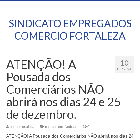
SINDICATO EMPREGADOS
COMERCIO FORTALEZA
ATENÇÃO! A
10
DEZ 2024
Pousada dos
Comerciários NÃO
abrirá nos dias 24 e 25
de dezembro.
por
secfortaleza
|
postado em:
Notícias
|
0
ATENÇÃO! A Pousada dos Comerciários NÃO abrirá nos dias 24