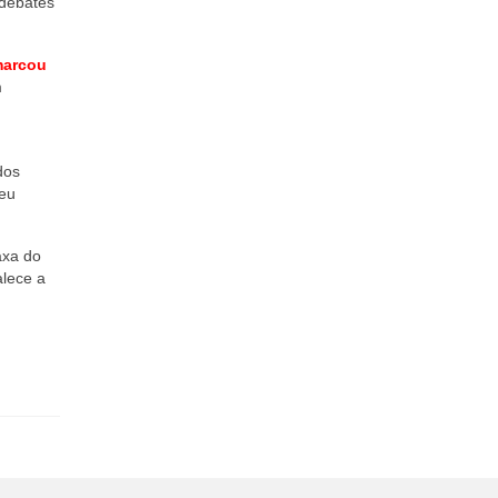
 debates
arcou
m
dos
eu
axa do
alece a