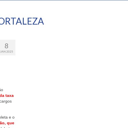
ORTALEZA
8
JAN 2025
ão
da taxa
cargos
leta e o
ção, que