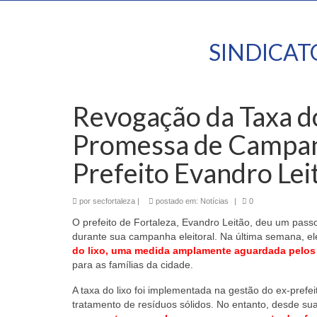
SINDICA
Revogação da Taxa do
Promessa de Campan
Prefeito Evandro Lei
por
secfortaleza
|
postado em:
Notícias
|
0
O prefeito de Fortaleza, Evandro Leitão, deu um pass
durante sua campanha eleitoral. Na última semana,
do lixo, uma medida amplamente aguardada pelos 
para as famílias da cidade.
A taxa do lixo foi implementada na gestão do ex-prefe
tratamento de resíduos sólidos. No entanto, desde su