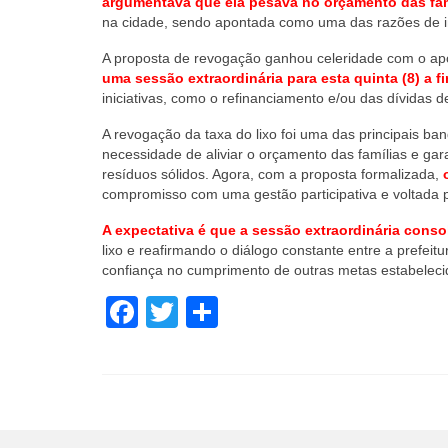
argumentava que ela pesava no orçamento das fam
na cidade, sendo apontada como uma das razões de ins
A proposta de revogação ganhou celeridade com o ap
uma sessão extraordinária para esta quinta (8) a f
iniciativas, como o refinanciamento e/ou das dívida
A revogação da taxa do lixo foi uma das principais b
necessidade de aliviar o orçamento das famílias e gar
resíduos sólidos. Agora, com a proposta formalizada,
compromisso com uma gestão participativa e voltada 
A expectativa é que a sessão extraordinária consol
lixo e reafirmando o diálogo constante entre a prefeit
confiança no cumprimento de outras metas estabelecid
Facebook
Twitter
Share