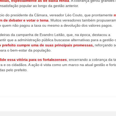
ílias, especialmente as de baixa renda
. A cobrança gerou grandes
atisfação popular ao longo da gestão anterior.
oio do presidente da Câmara, vereador Léo Couto, que prontamente
m
im de debater e votar o tema
. Muitos vereadores também propusera
s de quem não pagou a taxa ou mesmo a devolução dos valores pagos.
andeiras da campanha de Evandro Leitão, que, na época, destacou a
antir que a administração pública buscasse alternativas para a gestão 
o prefeito cumpre uma de suas principais promessas,
reforçando s
para o bem-estar da população.
ide essa vitória para os fortalezenses
, encerrando a cobrança da t
ura e os cidadãos. A ação é vista como um marco na atual gestão e fort
as pelo prefeito.