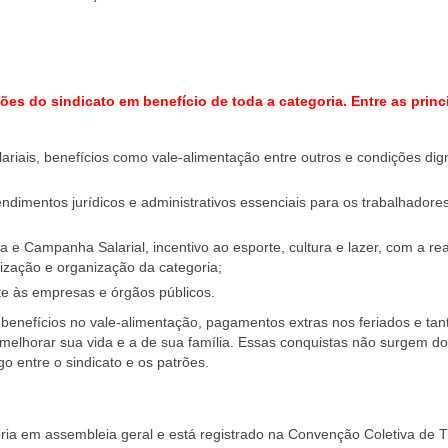
ções do sindicato em benefício de toda a categoria. Entre as princ
ariais, benefícios como vale-alimentação entre outros e condições dig
endimentos jurídicos e administrativos essenciais para os trabalhadore
 Campanha Salarial, incentivo ao esporte, cultura e lazer, com a rea
ização e organização da categoria;
te às empresas e órgãos públicos.
s benefícios no vale-alimentação, pagamentos extras nos feriados e tan
a melhorar sua vida e a de sua família. Essas conquistas não surgem d
go entre o sindicato e os patrões.
goria em assembleia geral e está registrado na Convenção Coletiva de 