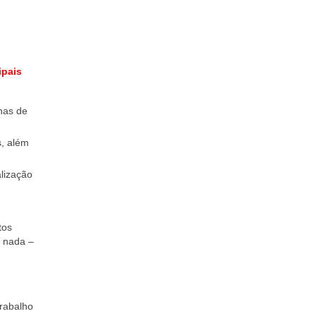
ipais
nas de
s, além
lização
tos
o nada –
Trabalho