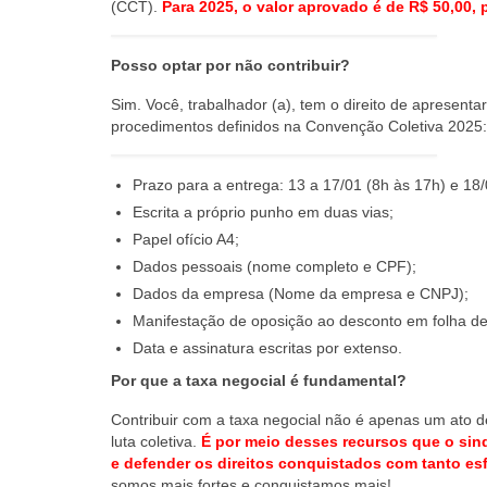
(CCT).
Para 2025, o valor aprovado é de R$ 50,00,
Posso optar por não contribuir?
Sim. Você, trabalhador (a), tem o direito de apresent
procedimentos definidos na Convenção Coletiva 2025:
Prazo para a entrega: 13 a 17/01 (8h às 17h) e 18/
Escrita a próprio punho em duas vias;
Papel ofício A4;
Dados pessoais (nome completo e CPF);
Dados da empresa (Nome da empresa e CNPJ);
Manifestação de oposição ao desconto em folha d
Data e assinatura escritas por extenso.
Por que a taxa negocial é fundamental?
Contribuir com a taxa negocial não é apenas um ato d
luta coletiva.
É por meio desses recursos que o sin
e defender os direitos conquistados com tanto es
somos mais fortes e conquistamos mais!