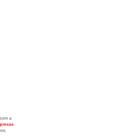
 com a
mpresas
tos,