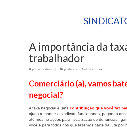
SINDICA
A importância da taxa
trabalhador
por
secfortaleza
|
postado em:
Notícias
|
0
Comerciário (a), vamos bat
negocial?
A taxa negocial é uma
contribuição que você faz par
ajuda a manter o sindicato funcionando, pagando asses
até mesmo ações para fiscalização de denúncias, gara
você e para todos nós que fazemos parte da luta por 