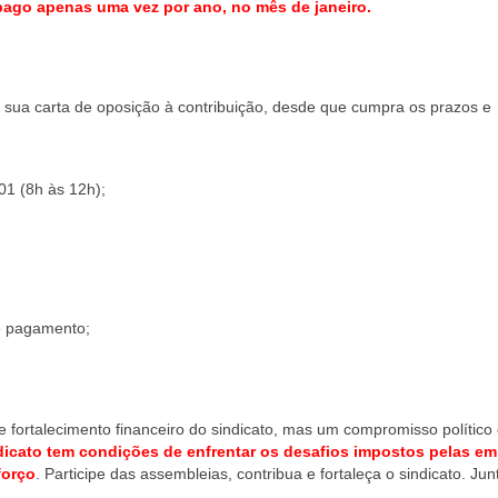
 pago apenas uma vez por ano, no mês de janeiro.
ar sua carta de oposição à contribuição, desde que cumpra os prazos e
01 (8h às 12h);
e pagamento;
e fortalecimento financeiro do sindicato, mas um compromisso político
dicato tem condições de enfrentar os desafios impostos pelas e
forço
. Participe das assembleias, contribua e fortaleça o sindicato. Jun