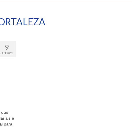
ORTALEZA
9
JAN 2025
a que
ariais e
al para