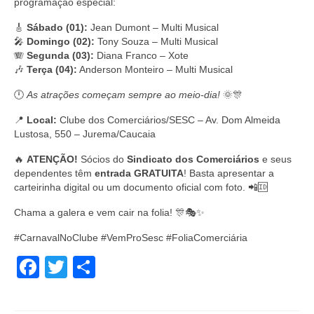
programação especial:
🎸
Sábado (01):
Jean Dumont – Multi Musical
🎤
Domingo (02):
Tony Souza – Multi Musical
🪗
Segunda (03):
Diana Franco – Xote
🎶
Terça (04):
Anderson Monteiro – Multi Musical
🕛
As atrações começam sempre ao meio-dia!
🌞🎊
📍
Local:
Clube dos Comerciários/SESC – Av. Dom Almeida
Lustosa, 550 – Jurema/Caucaia
🔥
ATENÇÃO!
Sócios do
Sindicato dos Comerciários
e seus
dependentes têm
entrada GRATUITA
! Basta apresentar a
carteirinha digital ou um documento oficial com foto. 📲🆔
Chama a galera e vem cair na folia! 🎊🎭✨
#CarnavalNoClube #VemProSesc #FoliaComerciária
Facebook
Twitter
Share