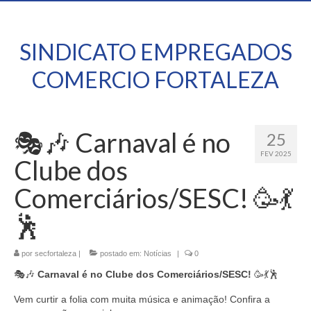
SINDICATO EMPREGADOS
COMERCIO FORTALEZA
🎭🎶 Carnaval é no
25
FEV 2025
Clube dos
Comerciários/SESC! 🥳💃
🕺
por
secfortaleza
|
postado em:
Notícias
|
0
🎭🎶
Carnaval é no Clube dos Comerciários/SESC!
🥳💃🕺
Vem curtir a folia com muita música e animação! Confira a