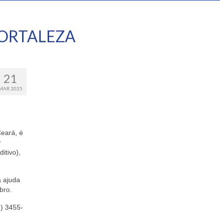
ORTALEZA
21
MAR 2025
Ceará, é
r
itivo),
a ajuda
bro.
5) 3455-