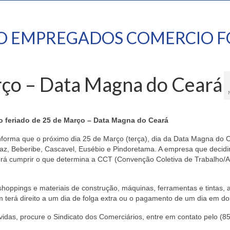
TO EMPREGADOS COMERCIO F
rço – Data Magna do Ceará
o feriado de 25 de Março – Data Magna do Ceará
nforma que o próximo dia 25 de Março (terça), dia da Data Magna do 
iraz, Beberibe, Cascavel, Eusébio e Pindoretama. A empresa que decidi
verá cumprir o que determina a CCT (Convenção Coletiva de Trabalho/Ad
hoppings e materiais de construção, máquinas, ferramentas e tintas, 
m terá direito a um dia de folga extra ou o pagamento de um dia em do
idas, procure o Sindicato dos Comerciários, entre em contato pelo (8