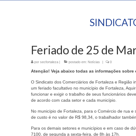
SINDICA
Feriado de 25 de Ma
por
secfortaleza
|
postado em:
Notícias
|
0
Atenção! Veja abaixo todas as informações sobre 
O Sindicato dos Comerciários de Fortaleza e Região i
um feriado facultativo no município de Fortaleza, Aqu
funcionar e exigir o trabalho de seus funcionários de
de acordo com cada setor e cada município.
No município de Fortaleza, para o Comércio de rua e s
de custo é no valor de R$ 98,34, o trabalhador també
Para os demais setores e municípios e em caso de dúv
7100, de segunda a sexta-feira, de 8h às 17h.