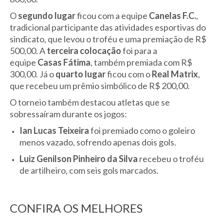
O
segundo lugar
ficou com a equipe
Canelas F.C.
,
tradicional participante das atividades esportivas do
sindicato, que levou o troféu e uma premiação de R$
500,00. A
terceira colocação
foi para a
equipe
Casas Fátima
, também premiada com R$
300,00. Já o
quarto lugar
ficou com o
Real Matrix
,
que recebeu um prêmio simbólico de R$ 200,00.
O torneio também destacou atletas que se
sobressaíram durante os jogos:
Ian Lucas Teixeira
foi premiado como o goleiro
menos vazado, sofrendo apenas dois gols.
Luiz Genilson Pinheiro da Silva
recebeu o troféu
de artilheiro, com seis gols marcados.
CONFIRA OS MELHORES