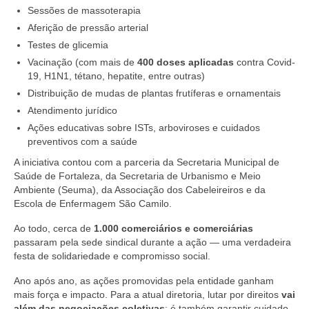
Sessões de massoterapia
Aferição de pressão arterial
Testes de glicemia
Vacinação (com mais de
400 doses aplicadas
contra Covid-
19, H1N1, tétano, hepatite, entre outras)
Distribuição de mudas de plantas frutíferas e ornamentais
Atendimento jurídico
Ações educativas sobre ISTs, arboviroses e cuidados
preventivos com a saúde
A iniciativa contou com a parceria da Secretaria Municipal de
Saúde de Fortaleza, da Secretaria de Urbanismo e Meio
Ambiente (Seuma), da Associação dos Cabeleireiros e da
Escola de Enfermagem São Camilo.
Ao todo, cerca de
1.000 comerciários e comerciárias
passaram pela sede sindical durante a ação — uma verdadeira
festa de solidariedade e compromisso social.
Ano após ano, as ações promovidas pela entidade ganham
mais força e impacto. Para a atual diretoria, lutar por direitos
vai
além das negociações coletivas
: é também garantir cuidado,