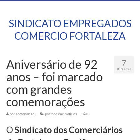
SINDICATO EMPREGADOS
COMERCIO FORTALEZA
Aniversário de 92
7
JUN 2025
anos – foi marcado
com grandes
comemorações
por
secfortaleza
|
postado em:
Notícias
|
0
O
Sindicato dos Comerciários