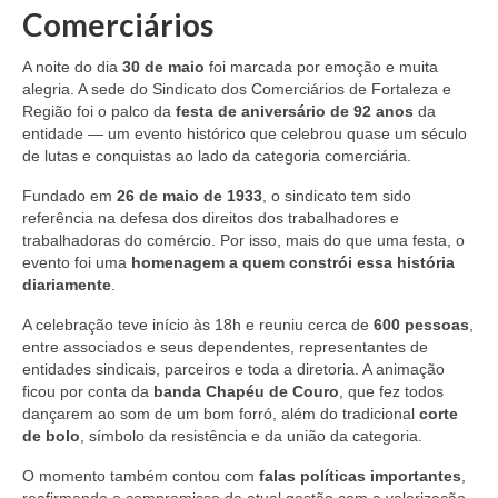
Comerciários
A noite do dia
30 de maio
foi marcada por emoção e muita
alegria. A sede do Sindicato dos Comerciários de Fortaleza e
Região foi o palco da
festa de aniversário de 92 anos
da
entidade — um evento histórico que celebrou quase um século
de lutas e conquistas ao lado da categoria comerciária.
Fundado em
26 de maio de 1933
, o sindicato tem sido
referência na defesa dos direitos dos trabalhadores e
trabalhadoras do comércio. Por isso, mais do que uma festa, o
evento foi uma
homenagem a quem constrói essa história
diariamente
.
A celebração teve início às 18h e reuniu cerca de
600 pessoas
,
entre associados e seus dependentes, representantes de
entidades sindicais, parceiros e toda a diretoria. A animação
ficou por conta da
banda Chapéu de Couro
, que fez todos
dançarem ao som de um bom forró, além do tradicional
corte
de bolo
, símbolo da resistência e da união da categoria.
O momento também contou com
falas políticas importantes
,
reafirmando o compromisso da atual gestão com a valorização