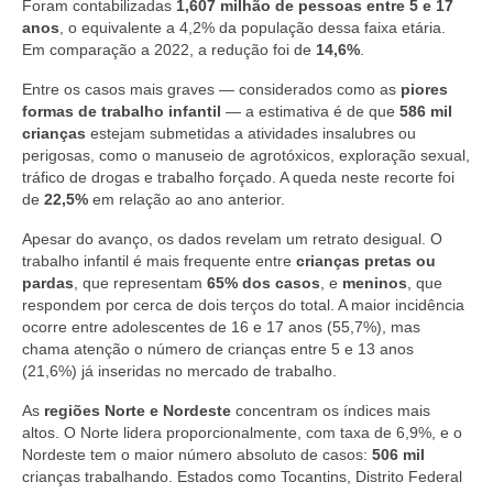
Foram contabilizadas
1,607 milhão de pessoas entre 5 e 17
anos
, o equivalente a 4,2% da população dessa faixa etária.
Em comparação a 2022, a redução foi de
14,6%
.
Entre os casos mais graves — considerados como as
piores
formas de trabalho infantil
— a estimativa é de que
586 mil
crianças
estejam submetidas a atividades insalubres ou
perigosas, como o manuseio de agrotóxicos, exploração sexual,
tráfico de drogas e trabalho forçado. A queda neste recorte foi
de
22,5%
em relação ao ano anterior.
Apesar do avanço, os dados revelam um retrato desigual. O
trabalho infantil é mais frequente entre
crianças pretas ou
pardas
, que representam
65% dos casos
, e
meninos
, que
respondem por cerca de dois terços do total. A maior incidência
ocorre entre adolescentes de 16 e 17 anos (55,7%), mas
chama atenção o número de crianças entre 5 e 13 anos
(21,6%) já inseridas no mercado de trabalho.
As
regiões Norte e Nordeste
concentram os índices mais
altos. O Norte lidera proporcionalmente, com taxa de 6,9%, e o
Nordeste tem o maior número absoluto de casos:
506 mil
crianças trabalhando. Estados como Tocantins, Distrito Federal