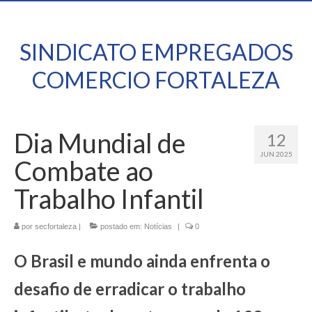
SINDICATO EMPREGADOS
COMERCIO FORTALEZA
Dia Mundial de
12
JUN 2025
Combate ao
Trabalho Infantil
por
secfortaleza
|
postado em:
Notícias
|
0
O Brasil e mundo ainda enfrenta o
desafio de erradicar o trabalho