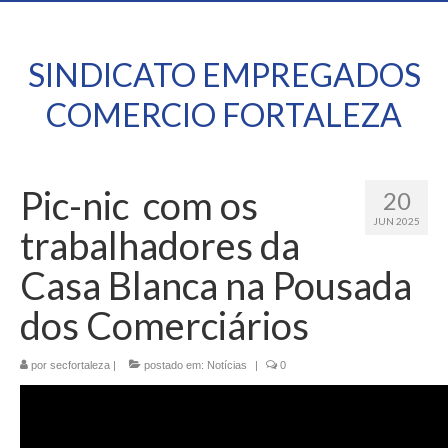
SINDICATO EMPREGADOS
COMERCIO FORTALEZA
Pic-nic com os
20
JUN 2025
trabalhadores da
Casa Blanca na Pousada
dos Comerciários
por
secfortaleza
|
postado em:
Notícias
|
0