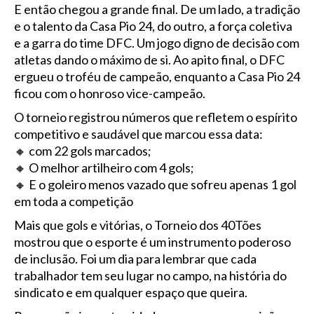
E então chegou a grande final. De um lado, a tradição
e o talento da Casa Pio 24, do outro, a força coletiva
e a garra do time DFC. Um jogo digno de decisão com
atletas dando o máximo de si. Ao apito final, o DFC
ergueu o troféu de campeão, enquanto a Casa Pio 24
ficou com o honroso vice-campeão.
O torneio registrou números que refletem o espírito
competitivo e saudável que marcou essa data:
🔸 com 22 gols marcados;
🔸 O melhor artilheiro com 4 gols;
🔸 E o goleiro menos vazado que sofreu apenas 1 gol
em toda a competição
Mais que gols e vitórias, o Torneio dos 40Tões
mostrou que o esporte é um instrumento poderoso
de inclusão. Foi um dia para lembrar que cada
trabalhador tem seu lugar no campo, na história do
sindicato e em qualquer espaço que queira.