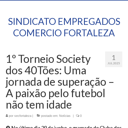
SINDICATO EMPREGADOS
COMERCIO FORTALEZA
1º Torneio Society
1
JUL 2025
dos 40Tões: Uma
jornada de superação –
A paixão pelo futebol
não tem idade
por
secfortaleza
|
postado em:
Notícias
|
0
⚽
No último dia 29 de junho, o gramado do Clube dos