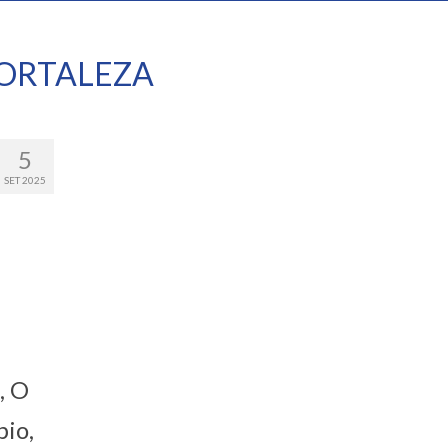
ORTALEZA
5
SET 2025
, O
io,