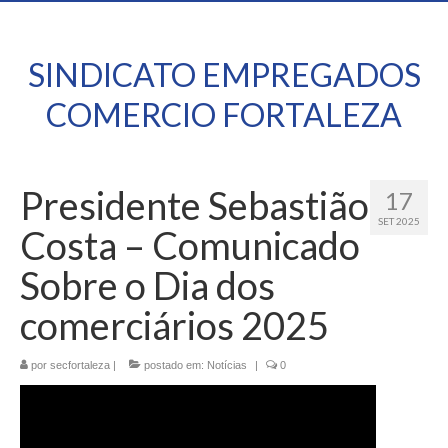
SINDICATO EMPREGADOS
COMERCIO FORTALEZA
Presidente Sebastião
17
SET 2025
Costa – Comunicado
Sobre o Dia dos
comerciários 2025
por
secfortaleza
|
postado em:
Notícias
|
0