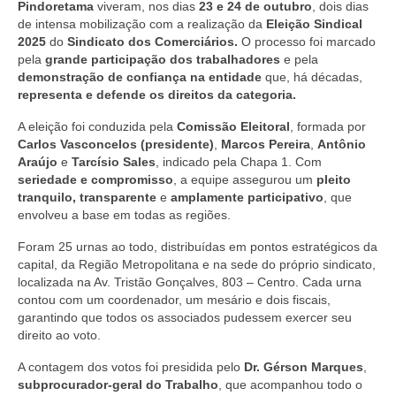
Pindoretama
viveram, nos dias
23 e 24 de outubro
, dois dias
de intensa mobilização com a realização da
Eleição Sindical
2025
do
Sindicato dos Comerciários.
O processo foi marcado
pela
grande participação dos trabalhadores
e pela
demonstração de confiança na entidade
que, há décadas,
representa e defende os direitos da categoria.
A eleição foi conduzida pela
Comissão Eleitoral
, formada por
Carlos Vasconcelos (presidente)
,
Marcos Pereira
,
Antônio
Araújo
e
Tarcísio Sales
, indicado pela Chapa 1. Com
seriedade e compromisso
, a equipe assegurou um
pleito
tranquilo, transparente
e
amplamente participativo
, que
envolveu a base em todas as regiões.
Foram 25 urnas ao todo, distribuídas em pontos estratégicos da
capital, da Região Metropolitana e na sede do próprio sindicato,
localizada na Av. Tristão Gonçalves, 803 – Centro. Cada urna
contou com um coordenador, um mesário e dois fiscais,
garantindo que todos os associados pudessem exercer seu
direito ao voto.
A contagem dos votos foi presidida pelo
Dr. Gérson Marques
,
subprocurador-geral do Trabalho
, que acompanhou todo o