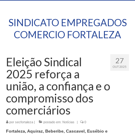
SINDICATO EMPREGADOS
COMERCIO FORTALEZA
Eleição Sindical
27
OUT 2025
2025 reforça a
união, a confiança e o
compromisso dos
comerciários
por
secfortaleza
|
postado em:
Notícias
|
0
Fortaleza, Aquiraz, Beberibe, Cascavel, Eusébio e