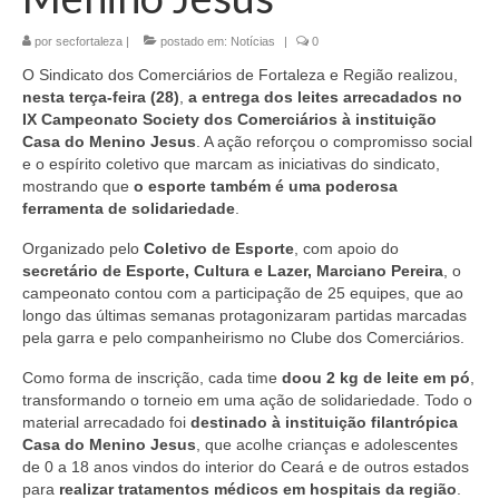
por
secfortaleza
|
postado em:
Notícias
|
0
O Sindicato dos Comerciários de Fortaleza e Região realizou,
nesta terça-feira (28)
,
a entrega dos leites arrecadados no
IX Campeonato Society dos Comerciários à instituição
Casa do Menino Jesus
. A ação reforçou o compromisso social
e o espírito coletivo que marcam as iniciativas do sindicato,
mostrando que
o esporte também é uma poderosa
ferramenta de solidariedade
.
Organizado pelo
Coletivo de Esporte
, com apoio do
secretário de Esporte, Cultura e Lazer, Marciano Pereira
, o
campeonato contou com a participação de 25 equipes, que ao
longo das últimas semanas protagonizaram partidas marcadas
pela garra e pelo companheirismo no Clube dos Comerciários.
Como forma de inscrição, cada time
doou 2 kg de leite em pó
,
transformando o torneio em uma ação de solidariedade. Todo o
material arrecadado foi
destinado à instituição filantrópica
Casa do Menino Jesus
, que acolhe crianças e adolescentes
de 0 a 18 anos vindos do interior do Ceará e de outros estados
para
realizar tratamentos médicos em hospitais da região
.