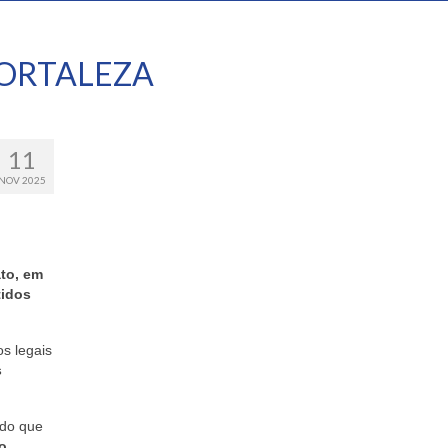
ORTALEZA
11
NOV 2025
ato, em
tidos
s legais
s
odo que
o
,