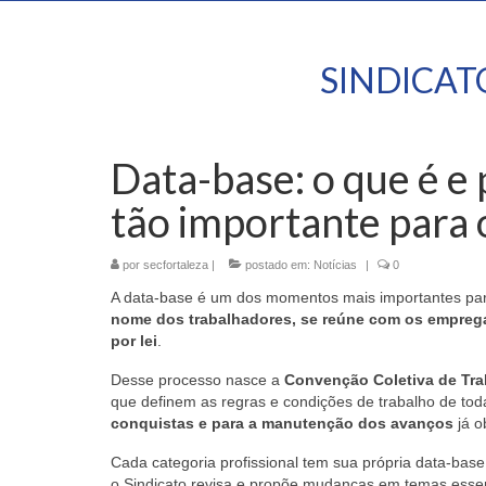
SINDICA
Data-base: o que é e
tão importante para 
por
secfortaleza
|
postado em:
Notícias
|
0
A data-base é um dos momentos mais importantes par
nome dos trabalhadores, se reúne com os empregad
por lei
.
Desse processo nasce a
Convenção Coletiva de Tra
que definem as regras e condições de trabalho de toda
conquistas e para a manutenção dos avanços
já o
Cada categoria profissional tem sua própria data-bas
o Sindicato revisa e propõe mudanças em temas esse