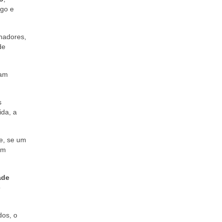
ogo e
lhadores,
de
jam
s
ida, a
ue, se um
um
ade
o
dos, o