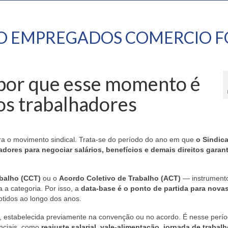
TO EMPREGADOS COMERCIO F
 por que esse momento é
os trabalhadores
a o movimento sindical. Trata-se do período do ano em que
o Sindic
ores para negociar salários, benefícios e demais direitos garan
balho (CCT)
ou o
Acordo Coletivo de Trabalho (ACT)
— instrumento
 a categoria. Por isso, a
data-base é o ponto de partida para nova
btidos ao longo dos anos.
e, estabelecida previamente na convenção ou no acordo. É nesse perí
nciais, como
reajuste salarial
,
vale-alimentação
,
jornada de trabalh