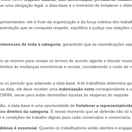
ue uma obrigação legal, a data-base é o momento de fortalecer o diál
esentantes: ele é fruto da organização e da força coletiva dos traba
esentação que se conquista respeito, equilíbrio e justiça nas relações 
interesses de toda a categoria
, garantindo que as reivindicações se
ais se reúnem para revisar os termos do acordo vigente e discutir nova
ireitos às mudanças econômicas e sociais, considerando o custo de v
 no período que antecede a data-base. A lei trabalhista determina q
essa data, ele deve receber uma
indenização extra
correspondente a 
.238/84, serve para evitar demissões injustas às vésperas do reajuste.
gião, a data-base é uma oportunidade de
fortalecer a representativid
os direitos da categoria
. É nesse momento que se defende não só 
to e condições de trabalho dignas para cada comerciário e comerciária.
bleias é essencial
. Quando os trabalhadores estão atentos e engaja