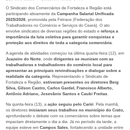
O Sindicato dos Comerciários de Fortaleza e Região está
participando ativamente da
Campanha Salarial Unificada
2025/2026
, promovida pela Fetrace (Federação dos
Trabalhadores no Comércio e Serviços do Ceará). O ato
envolve sindicatos de diversas regiões do estado e
reforça a
importância da luta coletiva para garantir conquistas e
proteção aos direitos de toda a categoria comerciária
.
A agenda de atividades começou na última quarta-feira (12), em
Juazeiro do Norte
, onde
dirigentes se reuniram com as
trabalhadoras e trabalhadores do comércio local para
apresentar as principais reivindicações e dialogar sobre a
realidade da categoria
. Representando o Sindicato de
Fortaleza e Região,
estiveram presentes os diretores Berg
Silva, Gilson Castro, Carlos Gardel, Francisco Alberto,
Antônio Adriano, Josevânio Santos e Caubi Freitas
.
Na quinta-feira (13), a
ação seguiu pelo Cariri
. Pela manhã,
os diretores
iniciaram seus trabalhos no município do Crato,
aprofundando o debate com os comerciários sobre temas que
impactam diretamente o dia a dia. Já no período da tarde, a
equipe esteve em
Campos Sales
, fortalecendo a unidade entre