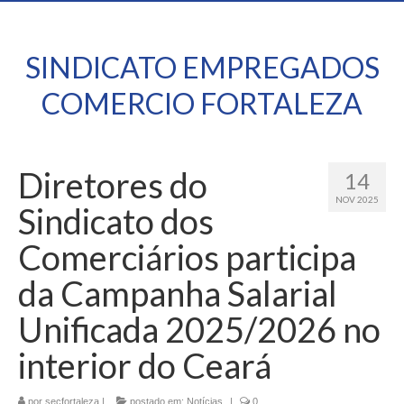
SINDICATO EMPREGADOS
COMERCIO FORTALEZA
Diretores do
14
NOV 2025
Sindicato dos
Comerciários participa
da Campanha Salarial
Unificada 2025/2026 no
interior do Ceará
por
secfortaleza
|
postado em:
Notícias
|
0