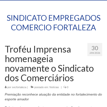
SINDICATO EMPREGADOS
COMERCIO FORTALEZA
Troféu Imprensa
30
JAN 2026
homenageia
novamente o Sindicato
dos Comerciários
por
secfortaleza
|
postado em:
Notícias
|
0
Premiação reconhece atuação da entidade no fortalecimento do
esporte amador