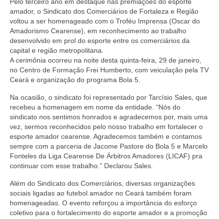
Pelo terceiro ano em destaque nas premiações do esporte
amador, o Sindicato dos Comerciários de Fortaleza e Região
voltou a ser homenageado com o Troféu Imprensa (Oscar do
Amadorismo Cearense), em reconhecimento ao trabalho
desenvolvido em prol do esporte entre os comerciários da
capital e região metropolitana.
A cerimônia ocorreu na noite desta quinta-feira, 29 de janeiro,
no Centro de Formação Frei Humberto, com veiculação pela TV
Ceará e organização do programa Bola 5.
Na ocasião, o sindicato foi representado por Tarcísio Sales, que
recebeu a homenagem em nome da entidade. “Nós do
sindicato nos sentimos honrados e agradecemos por, mais uma
vez, sermos reconhecidos pelo nosso trabalho em fortalecer o
esporte amador cearense. Agradecemos também e contamos
sempre com a parceria de Jacome Pastore do Bola 5 e Marcelo
Fonteles da Liga Cearense De Árbitros Amadores (LICAF) pra
continuar com esse trabalho.” Declarou Sales.
Além do Sindicato dos Comerciários, diversas organizações
sociais ligadas ao futebol amador no Ceará também foram
homenageadas. O evento reforçou a importância do esforço
coletivo para o fortalecimento do esporte amador e a promoção