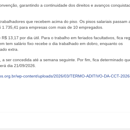
convenção, garantindo a continuidade dos direitos e avanços conquista
trabalhadores que recebem acima do piso. Os pisos salariais passam 
$ 1.735,41 para empresas com mais de 10 empregados.
13,17 por dia útil. Para o trabalho em feriados facultativos, fica reg
em tem salário fixo recebe o dia trabalhado em dobro, enquanto os
do extra.
, a ser concedida até a semana seguinte. Por fim, fica determinado qu
erá dia 21/09/2026.
arios.org.br/wp-content/uploads/2026/03/TERMO-ADITIVO-DA-CCT-2026