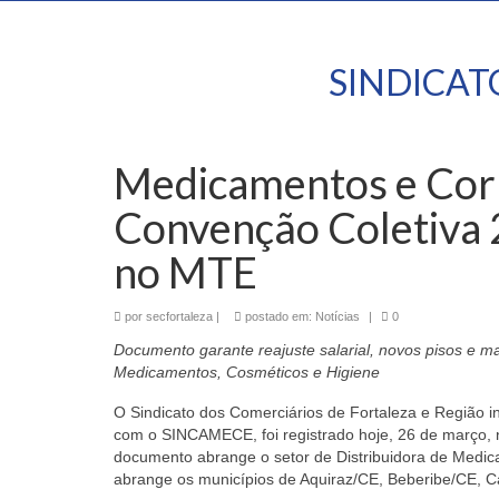
SINDICA
Medicamentos e Corr
Convenção Coletiva 
no MTE
por
secfortaleza
|
postado em:
Notícias
|
0
Documento garante reajuste salarial, novos pisos e ma
Medicamentos, Cosméticos e Higiene
O Sindicato dos Comerciários de Fortaleza e Região i
com o SINCAMECE, foi registrado hoje, 26 de março,
documento abrange o setor de Distribuidora de Medic
abrange os municípios de Aquiraz/CE, Beberibe/CE, C