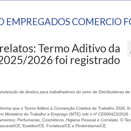
TO EMPREGADOS COMERCIO F
elatos: Termo Aditivo da
2025/2026 foi registrado
nutenção de direitos para trabalhadores do setor de Distribuidoras de
nforma que o Termo Aditivo à Convenção Coletiva de Trabalho 2026, f
 no Ministério do Trabalho e Emprego (MTE) sob o nº CE000423/2026.
amentos, Perfumarias, Cosméticos, Higiene Pessoal e Correlato. O Te
ascavel/CE, Eusébio/CE, Fortaleza/CE e Pindoretama/CE.