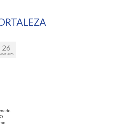
ORTALEZA
26
MAR 2026
irmado
 O
rmo