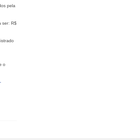
dos pela
a ser: R$
istrado
e o
-