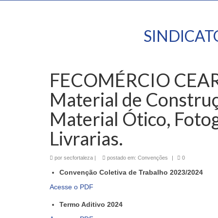
SINDICA
FECOMÉRCIO CEARÁ |
Material de Construç
Material Ótico, Foto
Livrarias.
por
secfortaleza
|
postado em:
Convenções
|
0
Convenção Coletiva de Trabalho 2023/2024
Acesse o PDF
Termo Aditivo 2024