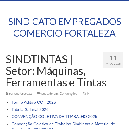
SINDICATO EMPREGADOS
COMERCIO FORTALEZA
SINDTINTAS |
11
MAIO 2026
Setor: Máquinas,
Ferramentas e Tintas
por
secfortaleza
|
postado em:
Convenções
|
0
Termo Aditivo CCT 2026
Tabela Salarial 2026
CONVENÇÃO COLETIVA DE TRABALHO 2025
Convenção Coletiva de Trabalho Sindtintas e Material de