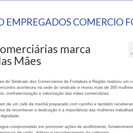
TO EMPREGADOS COMERCIO F
omerciárias marca
M
 das Mães
res do Sindicato dos Comerciários de Fortaleza e Região realizou um c
contro aconteceu na sede do sindicato e reuniu mais de 300 mulher
, confraternização e valorização das mães comerciárias.
aram de um café da manhã preparado com carinho e também receber
rma de reconhecer a dedicação e a importância das mulheres trabalha
 dignidade.
segue comprometido em promover ações de acolhimento, fortaleciment
 espaços de união, diálogo e reconhecimento da categoria.