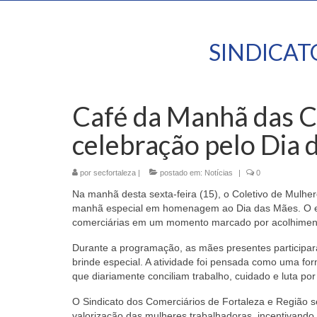
SINDICA
Café da Manhã das C
celebração pelo Dia
por
secfortaleza
|
postado em:
Notícias
|
0
Na manhã desta sexta-feira (15), o Coletivo de Mulhe
manhã especial em homenagem ao Dia das Mães. O en
comerciárias em um momento marcado por acolhimento
Durante a programação, as mães presentes particip
brinde especial. A atividade foi pensada como uma fo
que diariamente conciliam trabalho, cuidado e luta por
O Sindicato dos Comerciários de Fortaleza e Região 
valorização das mulheres trabalhadoras, incentivando