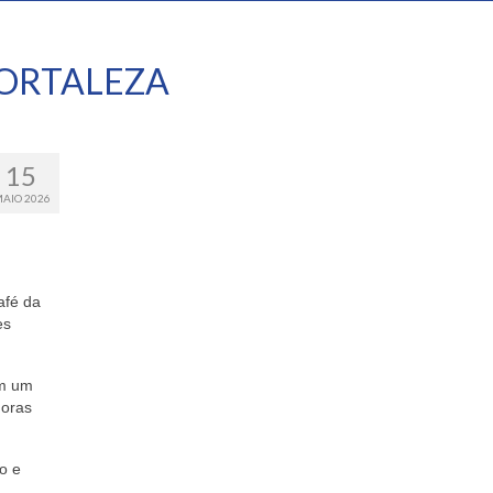
ORTALEZA
15
AIO 2026
afé da
es
am um
doras
o e