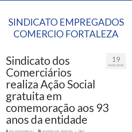
SINDICATO EMPREGADOS
COMERCIO FORTALEZA
Sindicato dos
19
MAIO 2026
Comerciários
realiza Ação Social
gratuita em
comemoração aos 93
anos da entidade
por
secfortaleza
|
postado em:
Notícias
|
0