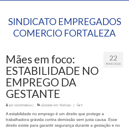
SINDICATO EMPREGADOS
COMERCIO FORTALEZA
Mães em foco:
22
MAIO 2026
ESTABILIDADE NO
EMPREGO DA
GESTANTE
por
secfortaleza
|
postado em:
Notícias
|
0
A estabilidade no emprego é um direito que protege a
trabalhadora grávida contra demissão sem justa causa. Esse
direito existe para garantir segurança durante a gestação e no