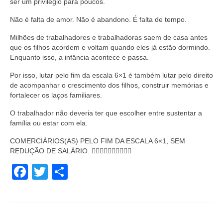
ser um privilégio para poucos.
Não é falta de amor. Não é abandono. É falta de tempo.
Milhões de trabalhadores e trabalhadoras saem de casa antes
que os filhos acordem e voltam quando eles já estão dormindo.
Enquanto isso, a infância acontece e passa.
Por isso, lutar pelo fim da escala 6×1 é também lutar pelo direito
de acompanhar o crescimento dos filhos, construir memórias e
fortalecer os laços familiares.
O trabalhador não deveria ter que escolher entre sustentar a
família ou estar com ela.
COMERCIÁRIOS(AS) PELO FIM DA ESCALA 6×1, SEM
REDUÇÃO DE SALÁRIO. ✊🏼✊🏼✊🏽✊🏾✊🏿
Facebook
Twitter
Share