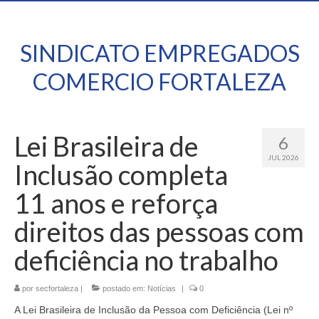
SINDICATO EMPREGADOS
COMERCIO FORTALEZA
Lei Brasileira de
6
JUL 2026
Inclusão completa
11 anos e reforça
direitos das pessoas com
deficiência no trabalho
por
secfortaleza
|
postado em:
Notícias
|
0
A Lei Brasileira de Inclusão da Pessoa com Deficiência (Lei nº